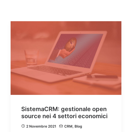
Quali sono i vantaggi di una piattaforma CRM in cloud?
Come scegliere il miglior CRM per la tua azienda
Assistenza Tecnica CRM
Video Tutorial CRM
Ricerca
SistemaCRM: gestionale open
source nei 4 settori economici
2 Novembre 2021
CRM
,
Blog