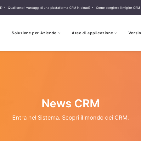
M?
Quali sono i vantaggi di una piattaforma CRM in cloud?
Come scegliere il miglior CRM 
Soluzione per Aziende
Aree di applicazione
Versio
News CRM
Entra nel Sistema. Scopri il mondo dei CRM.