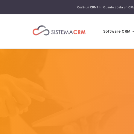
Cos’è un CRM?
Quanto costa un CR
Software CRM