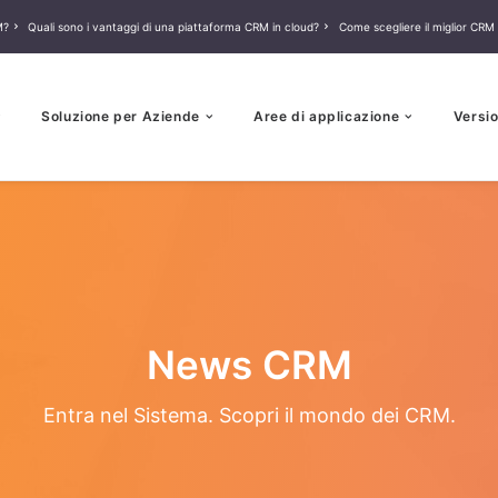
M?
Quali sono i vantaggi di una piattaforma CRM in cloud?
Come scegliere il miglior CRM 
Soluzione per Aziende
Aree di applicazione
Versio
News CRM
Entra nel Sistema. Scopri il mondo dei CRM.