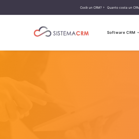
Cos’è un CRM?
Quanto costa un CR
Software CRM