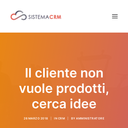
Software CRM
Soluzione per Aziende
Aree di applicazione
Il cliente non
Versioni e Prezzi
vuole prodotti,
Contatti CRM
News CRM
cerca idee
Cos’è un CRM?
26 MARZO 2018
|
IN
CRM
|
BY
AMMINISTRATORE
Quanto costa un CRM?