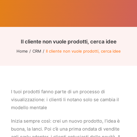
Quali sono i vantaggi di una piattaforma CRM in cloud?
Come scegliere il miglior CRM per la tua azienda
Assistenza Tecnica CRM
Video Tutorial CRM
Il cliente non vuole prodotti, cerca idee
Home
CRM
Il cliente non vuole prodotti, cerca idee
Ricerca
I tuoi prodotti fanno parte di un processo di
visualizzazione: i clienti li notano solo se cambia il
modello mentale
Inizia sempre così: crei un nuovo prodotto, l’idea è
buona, la lanci. Poi c’è una prima ondata di vendite
agli early adopter, i clienti entusiasti delle novità. A