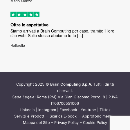
Mario Manzo
Oltre le aspettative
Siamo arrivati a Brain Computing per caso, tramite il loro
sito web. Sullo stesso abbiamo letto [...]
Raffaella
Copyright 2025 ©
Brain Computing S.p.A.
Tutti i diritti
riservati.
Sede Legale
: Roma (RM) Via Gian Giacomo Porro, 8 | P.IVA
IT06706551006
Linkedin
|
Instagram
|
Facebook
|
Youtube
|
Tiktok
Servizi e Prodotti
–
Scarica E-book
–
Approfondimenti
–
Mappa del Sito
–
Privacy Policy
–
Cookie Policy