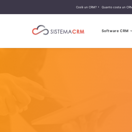
Cos’è un CRM?
Quanto costa un CR
Software CRM