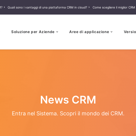
M?
Quali sono i vantaggi di una piattaforma CRM in cloud?
Come scegliere il miglior CRM 
Soluzione per Aziende
Aree di applicazione
Versio
News CRM
Entra nel Sistema. Scopri il mondo dei CRM.