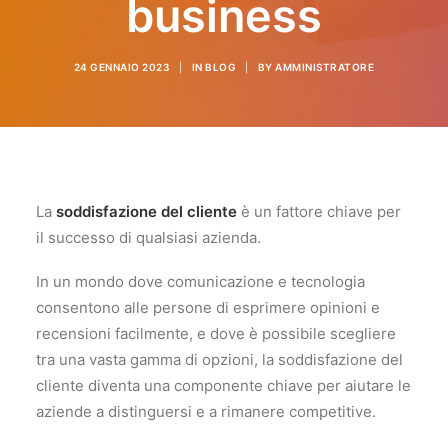
business
Quali sono i vantaggi di una piattaforma CRM in cloud?
Come scegliere il miglior CRM per la tua azienda
24 GENNAIO 2023
|
IN
BLOG
|
BY
AMMINISTRATORE
Assistenza Tecnica CRM
Video Tutorial CRM
Ricerca
La
soddisfazione del cliente
è un fattore chiave per
il successo di qualsiasi azienda.
In un mondo dove comunicazione e tecnologia
consentono alle persone di esprimere opinioni e
recensioni facilmente, e dove è possibile scegliere
tra una vasta gamma di opzioni, la soddisfazione del
cliente diventa una componente chiave per aiutare le
aziende a distinguersi e a rimanere competitive.