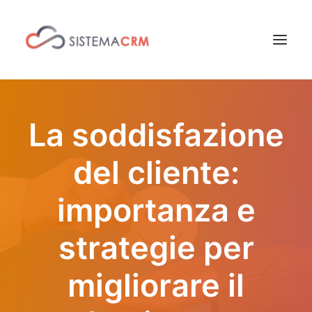
Software CRM
La soddisfazione
Soluzione per Aziende
del cliente:
Aree di applicazione
Versioni e Prezzi
importanza e
Contatti CRM
News CRM
strategie per
migliorare il
Cos’è un CRM?
Quanto costa un CRM?